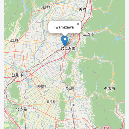
×
Iwamizawa